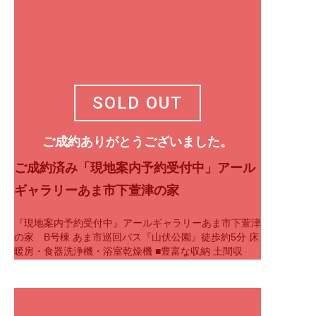
SOLD OUT
ご成約ありがとうございました。
ご成約済み「現地案内予約受付中」アール
ギャラリーあま市下萱津の家
『現地案内予約受付中』アールギャラリーあま市下萱津
の家 B号棟 あま市巡回バス『山伏公園』徒歩約5分 床
暖房・食器洗浄機・浴室乾燥機 ■豊富な収納 土間収
納、納戸、WICなど生活スタイル…