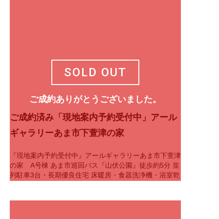
SOLD OUT
ご成約ありがとうございました。
ご成約済み「現地案内予約受付中」アール
ギャラリーあま市下萱津の家
『現地案内予約受付中』アールギャラリーあま市下萱津
の家 A号棟 あま市巡回バス『山伏公園』徒歩約5分 並
列駐車3台・長期優良住宅 床暖房・食器洗浄機・浴室乾
燥機 ■豊富な収納 WIC、納…