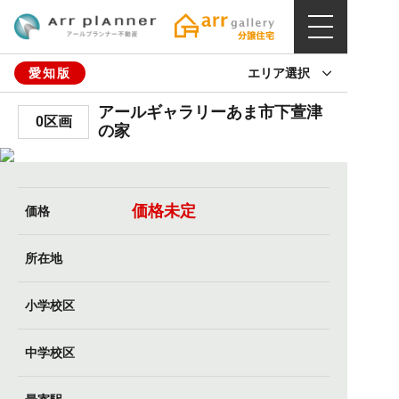
愛知版
エリア選択
アールギャラリーあま市下萱津
0区画
の家
価格未定
価格
所在地
小学校区
中学校区