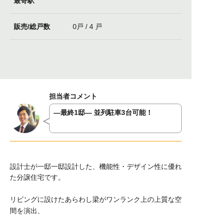
最寄駅
販売/総戸数
0戸 / 4 戸
担当者コメント
―最終1邸―
並列駐車3台可能！
設計士が一邸一邸設計した、
機能性・デザイン性に優れ
た分譲住宅です。
リビングに設けたあらわし梁がワンランク上の上質な空
間を演出、