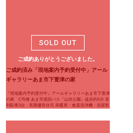
SOLD OUT
ご成約ありがとうございました。
ご成約済み「現地案内予約受付中」アール
ギャラリーあま市下萱津の家
『現地案内予約受付中』アールギャラリーあま市下萱津
の家 C号棟 あま市巡回バス『山伏公園』徒歩約5分 並
列駐車3台・長期優良住宅 床暖房・食器洗浄機・浴室乾
燥機 ■豊富な収納 WIC、納戸…