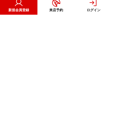
Google Map
来店予約
新規会員登録
来店予約
ログイン
アールギャラリー
東海展示場
Free Call
0120-81-2271
〒476-0014
東海市富貴ノ台3-36
TEL：052-603-2271
FAX：052-603-2272
Google Map
来店予約