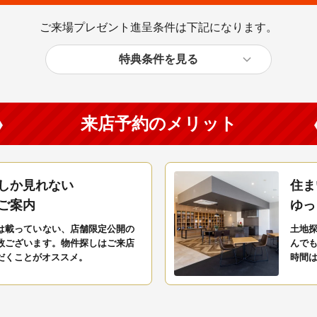
ご来場プレゼント進呈条件は下記になります。
特典条件を見る
来店予約のメリット
しか見れない
住ま
ご案内
ゆっ
は載っていない、店舗限定公開の
土地
数ございます。物件探しはご来店
んで
だくことがオススメ。
時間